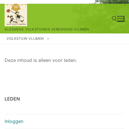
Ga
naar
de
ALGEMENE VOLKSTUINEN VERENIGING VLIJMEN
inhoud
VOLKSTUIN VLIJMEN
Zoeken naar:
Deze inhoud is alleen voor leden.
LEDEN
Inloggen