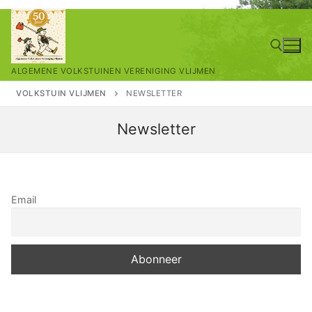
Ga
naar
de
ALGEMENE VOLKSTUINEN VERENIGING VLIJMEN
inhoud
VOLKSTUIN VLIJMEN
NEWSLETTER
Zoeken naar:
Newsletter
Email