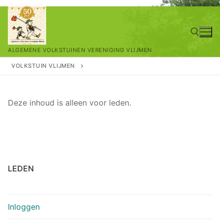
Ga
naar
de
ALGEMENE VOLKSTUINEN VERENIGING VLIJMEN
inhoud
VOLKSTUIN VLIJMEN
Zoeken naar:
Deze inhoud is alleen voor leden.
LEDEN
Inloggen